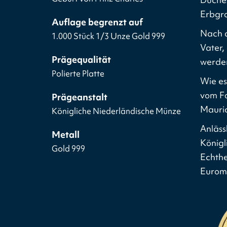
Erbgro
Auflage begrenzt auf
Nach d
1.000 Stück 1/3 Unze Gold 999
Vater,
Prägequalität
werde
Polierte Platte
Wie es
vom Fo
Prägeanstalt
Mauric
Königliche Niederländische Münze
Anläss
Metall
Königl
Gold 999
Echthei
Euromü