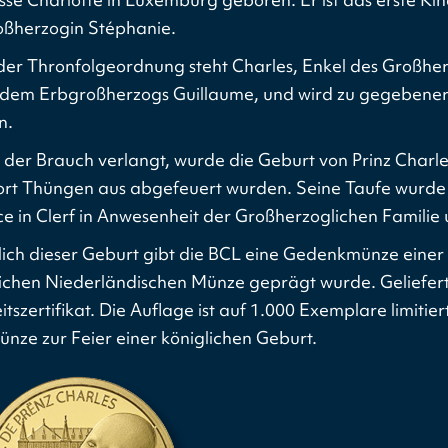
ßherzogin Stéphanie.
er Thronfolgeordnung steht Charles, Enkel des Großherz
 dem Erbgroßherzogs Guillaume, und wird zu gegebene
n.
 der Brauch verlangt, wurde die Geburt von Prinz Charl
rt Thüngen aus abgefeuert wurden. Seine Taufe wurde 
e in Clerf in Anwesenheit der Großherzoglichen Familie 
lich dieser Geburt gibt die BCL eine Gedenkmünze einer D
ichen Niederländischen Münze geprägt wurde. Geliefert 
tszertifikat. Die Auflage ist auf 1.000 Exemplare limitier
nze zur Feier einer königlichen Geburt.