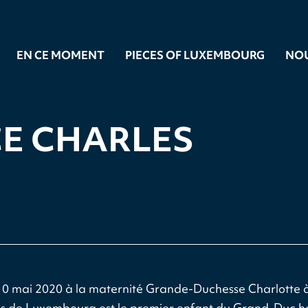
EN CE MOMENT
PIECES OF LUXEMBOURG
NO
CE CHARLES
10 mai 2020 à la maternité Grande-Duchesse Charlotte à
s de Luxembourg est le premier enfant du Grand-Duc hé