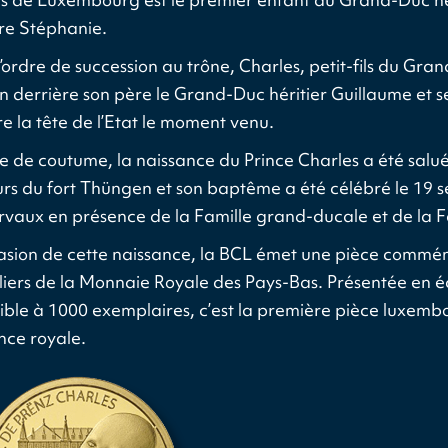
ère Stéphanie.
l’ordre de succession au trône, Charles, petit-fils du Gr
on derrière son père le Grand-Duc héritier Guillaume et s
e la tête de l’Etat le moment venu.
de coutume, la naissance du Prince Charles a été saluée
rs du fort Thüngen et son baptême a été célébré le 19
rvaux en présence de la Famille grand-ducale et de la F
casion de cette naissance, la BCL émet une pièce commémo
eliers de la Monnaie Royale des Pays-Bas. Présentée en écr
ible à 1000 exemplaires, c’est la première pièce luxemb
nce royale.