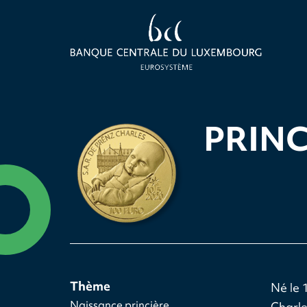
PRIN
Thème
Né le 
Naissance princière
Charle