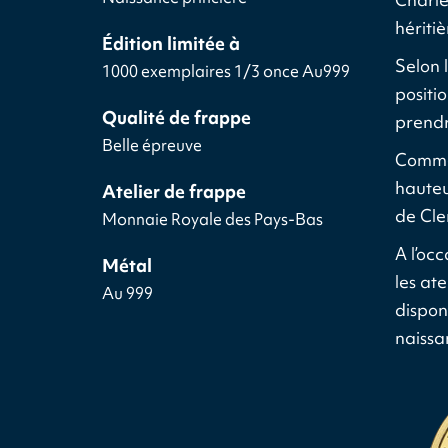
hériti
Édition limitée à
Selon 
1000 exemplaires 1/3 once Au999
positi
Qualité de frappe
prendr
Belle épreuve
Comme 
hauteu
Atelier de frappe
de Cle
Monnaie Royale des Pays-Bas
A l’oc
Métal
les at
Au 999
dispon
naissa