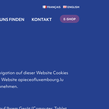
FRANÇAIS
ENGLISH
UNS FINDEN
KONTAKT
E-SHOP
igation auf dieser Website Cookies
er Website apieceofluxembourg.lu
zunehmen.
 auf Ihrem Gerät (Computer, Tablet,