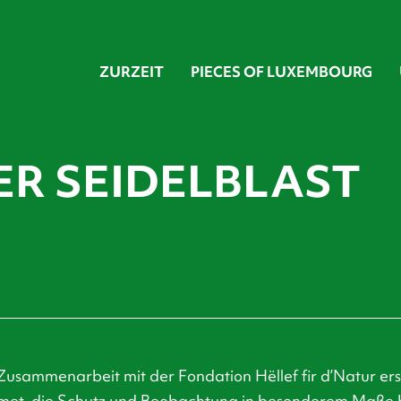
ZURZEIT
PIECES OF LUXEMBOURG
ER SEIDELBLAST
 Zusammenarbeit mit der Fondation Hëllef fir d’Natur erst
et, die Schutz und Beobachtung in besonderem Maße 