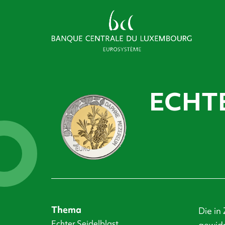
ECHT
Thema
Die in
Echter Seidelblast
gewidm