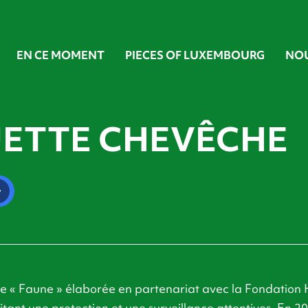
EN CE MOMENT
PIECES OF LUXEMBOURG
NO
ETTE CHEVÊCHE
ie « Faune » élaborée en partenariat avec la Fondation H
itant une protection et une surveillance attentives. En 20