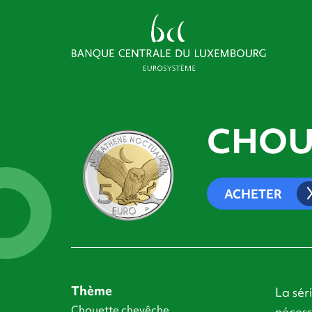
CHOU
ACHETER
Thème
La sér
Chouette chevêche
nécess