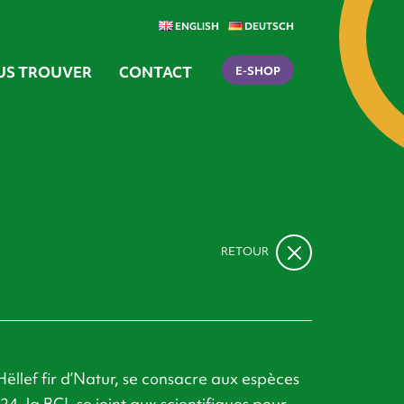
ENGLISH
DEUTSCH
US TROUVER
CONTACT
E-SHOP
RETOUR
ëllef fir d’Natur, se consacre aux espèces
24, la BCL se joint aux scientifiques pour